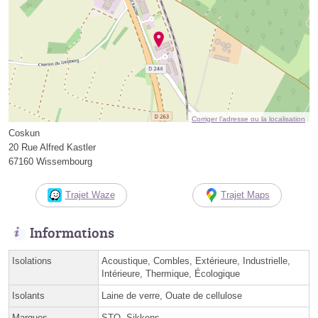
Corriger l’adresse ou la localisation
Coskun
20 Rue Alfred Kastler
67160 Wissembourg
Trajet Waze
Trajet Maps
Informations
Isolations
Acoustique, Combles, Extérieure, Industrielle,
Intérieure, Thermique, Écologique
Isolants
Laine de verre, Ouate de cellulose
Marques
STO, Sikkens