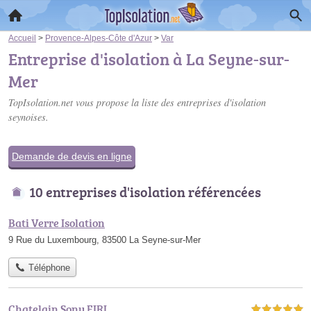
Accueil
>
Provence-Alpes-Côte d'Azur
>
Var
Entreprise d'isolation à La Seyne-sur-
Mer
TopIsolation.net vous propose la liste des
entreprises d'isolation
seynoises
.
Demande de devis en ligne
10 entreprises d'isolation référencées
Bati Verre Isolation
9 Rue du Luxembourg, 83500 La Seyne-sur-Mer
Téléphone
Chatelain Sony EIRL
5,0 étoiles sur 5