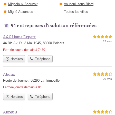
Mignaloux-Beauvoir
Vouneuil-sous-Biard
Migné-Auxances
Toutes les villes
91 entreprises d'isolation référencées
A&C Home Expert
5,0 étoiles sur 5
13 avis
44 Bis Av. Du 8 Mai 1945, 86000 Poitiers
Fermée, ouvre demain à 7h30
Horaires
Téléphone
Abaux
4,0 étoiles sur 5
20 avis
Route de Journet, 86290 La Trimouille
Fermée, ouvre demain à 8h
Horaires
Téléphone
Abreu J
4,5 étoiles sur 5