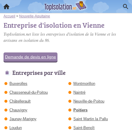
Accueil
>
Nouvelle-Aquitaine
Entreprise d'isolation en Vienne
TopIsolation.net liste les
entreprises d'isolation de la Vienne
et les
artisans en isolation du 86.
Demande de devis en ligne
Entreprises par ville
Buxerolles
Montmorillon
Chasseneuil-du-Poitou
Naintré
Châtellerault
Neuville-de-Poitou
Chauvigny
Poitiers
Jaunay-Marigny
Saint Martin la Pallu
Loudun
Saint-Benoît