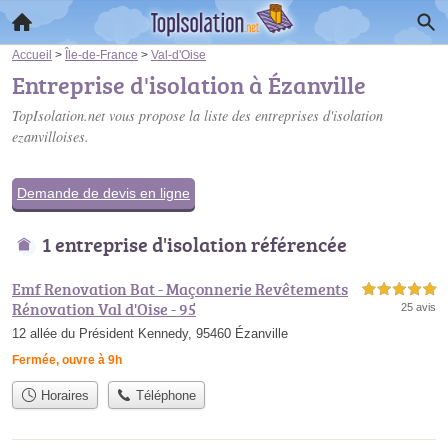
Accueil
>
Île-de-France
>
Val-d'Oise
Entreprise d'isolation à Ézanville
TopIsolation.net vous propose la liste des
entreprises d'isolation
ezanvilloises
.
Demande de devis en ligne
1 entreprise d'isolation référencée
Emf Renovation Bat - Maçonnerie Revêtements
5,0 étoiles sur 5
Rénovation Val d'Oise - 95
25 avis
12 allée du Président Kennedy, 95460 Ézanville
Fermée, ouvre à 9h
Horaires
Téléphone